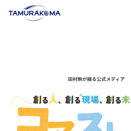
事
企
TOP
企業情報
事業内容
代表メッ
会社概要
アパレル
決算公告
リビング
健康経営
建築・産業資材