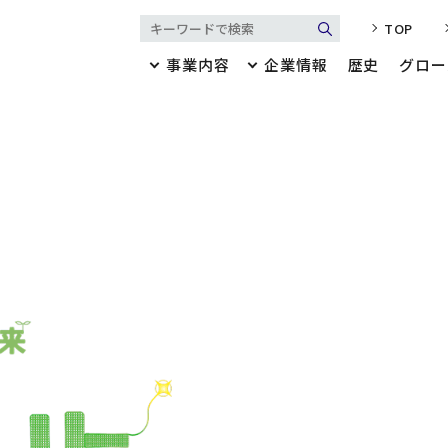
TOP
事業内容
企業情報
歴史
グロー
業内容
業情報
アパレル
代表メッセージ・ミッション
リビング
会社概要
歴史
建築・産業資材
決算公告・財務諸表
マテリア
健康経営
ブランド
グローバル拠点
セージ・ミッション
・アクセス
サスティナビリティ
・財務諸表