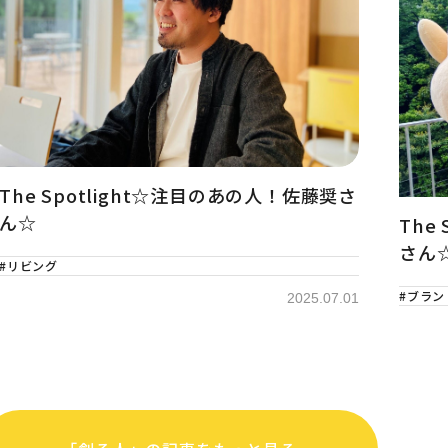
The Spotlight☆注目のあの人！佐藤奨さ
ん☆
The
さん
#リビング
#ブラン
2025.07.01