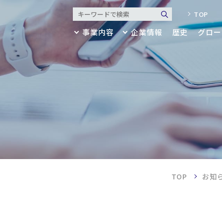
TOP
事業内容
企業情報
歴史
グロー
業内容
業情報
アパレル
代表メッセージ・ミッション
リビング
会社概要
歴史
建築・産業資材
決算公告・財務諸表
マテリア
健康経営
ブランド
グローバル拠点
セージ・ミッション
・アクセス
TOP
お知
サスティナビリティ
・財務諸表