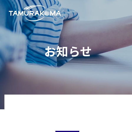
事
企
お知らせ
お知らせ
TOP
企業情報
事業内容
代表メッ
会社概要
アパレル
決算公告
リビング
健康経営
建築・産業資材