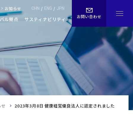
CHN
/
ENG
/
JPN
お知らせ
お問い合わせ
バル拠点
サスティナビリティ
・アクセス
よくあるご質問
ル
お知らせ
らせ
2023年3月8日 健康経営優良法人に認定されました
お問い合わせ