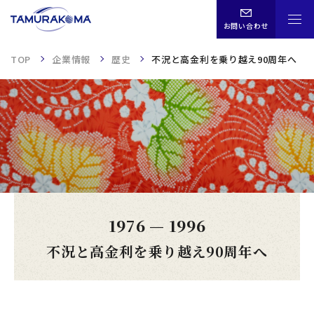
お問い合わせ
TOP
企業情報
歴史
不況と高金利を乗り越え90周年へ
CHN
ENG
JPN
TOP
1976
—
1996
事業内容
不況と高金利を乗り越え90周年へ
企業情報
歴史