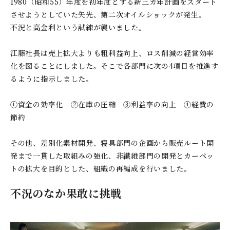
1980（昭和55）年度を初年度とする新三カ年計画をスタート
させようとしていた矢先、第二次オイルショックが発生。
不況と高金利という試練が襲いました。
江藤社長は売上拡大よりも粗利益向上、ロス削減の経営効率
化を図ることにしました。そこで各部門に次の4項目を推進す
るように指示しました。
①資金の効率化 ②在庫の圧縮 ③利益率の向上 ④経費の
節約
その他、差別化素材開発、寝具部門の企画から販売ルート開
発まで一貫した取組みの強化、非繊維部門の開発とカーペッ
トの拡大を目的とした、組織の再編成を行いました。
不況のなか果敢に挑戦