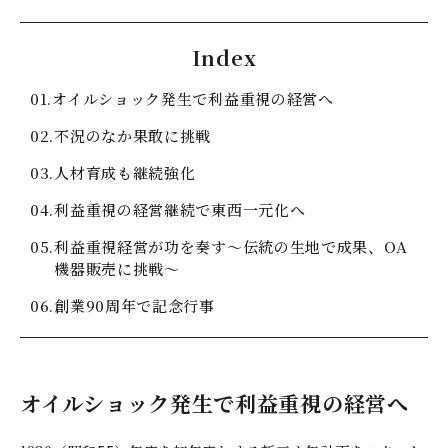
グローバル拠点
Index
01.
オイルショック発生で利益重視の経営へ
サスティナビリティ
02.
不況のなか果敢に挑戦
よくあるご質問
03.
人材育成も継続強化
04.
利益重視の経営継続で東西一元化へ
お知らせ
05.
利益重視経営が功を奏す～伝統の生地で成果、OA
機器販売に挑戦～
お問い合わせ
06.
創業90周年で記念行事
お問い合わせフォームは
こちら
オイルショック発生で利益重視の経営へ