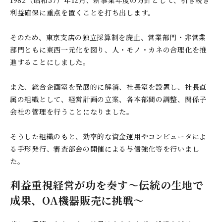
1982（昭和57）年12月、新事業年度の方針として、引き続き
利益確保に重点を置くことを打ち出します。
そのため、東京支店の独立採算制を廃止、営業部門・非営業
部門ともに東西一元化を図り、人・モノ・カネの合理化を推
進することにしました。
また、総合企画室を発展的に解消、社長室を設置し、社長直
属の組織として、経営計画の立案、各本部間の調整、関係子
会社の管理を行うことになりました。
そうした組織のもと、効率的な資金運用やコンピュータによ
る手形発行、審査部会の開催による与信強化等を行いまし
た。
利益重視経営が功を奏す～伝統の生地で
成果、OA機器販売に挑戦～