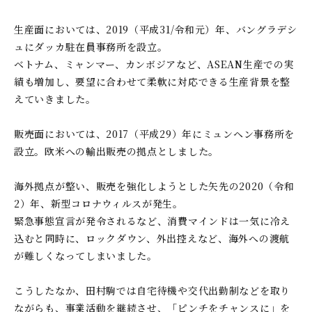
生産面においては、2019（平成31/令和元）年、バングラデシ
ュにダッカ駐在員事務所を設立。
ベトナム、ミャンマー、カンボジアなど、ASEAN生産での実
績も増加し、要望に合わせて柔軟に対応できる生産背景を整
えていきました。
販売面においては、2017（平成29）年にミュンヘン事務所を
設立。欧米への輸出販売の拠点としました。
海外拠点が整い、販売を強化しようとした矢先の2020（令和
2）年、新型コロナウィルスが発生。
緊急事態宣言が発令されるなど、消費マインドは一気に冷え
込むと同時に、ロックダウン、外出控えなど、海外への渡航
が難しくなってしまいました。
こうしたなか、田村駒では自宅待機や交代出勤制などを取り
ながらも、事業活動を継続させ、「ピンチをチャンスに」を