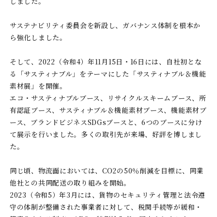
しました。
サステナビリティ委員会を新設し、ガバナンス体制を根本か
ら強化しました。
そして、2022（令和4）年11月15日・16日には、自社初とな
る「サスティナブル」をテーマにした「サスティナブル＆機能
素材展」を開催。
エコ・サスティナブルブース、リサイクルスキームブース、所
有認証ブース、サスティナブル＆機能素材ブース、機能素材ブ
ース、ブランドビジネスSDGsブースと、6つのブースに分け
て展示を行いました。多くの取引先が来場、好評を博しまし
た。
同じ頃、物流面においては、CO2の50％削減を目標に、同業
他社との共同配送の取り組みを開始。
2023（令和5）年3月には、貨物のセキュリティ管理と法令遵
守の体制が整備された事業者に対して、税関手続等が緩和・