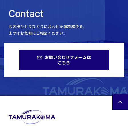
た。 また、通常一般公開していない「通天閣の2代目ビリケンさん
Contact
のモデル」となったビリケン像や、豊富に展示した貴重な歴史的資
料、来場者参加型ブースなどが好評を博しました。 満員御礼！イベ
ント当日の様子 曇り時々雨という生憎の天気にも関わらず、次々と
お客様ひとりひとりに合わせた課題解決を。
ご来場いただき、2日間で約400名もの方がお越しくださいました。
まずはお気軽にご相談ください。
お子様連れのご家族、歴史愛好会のご友人同士、長年のイケフェス
ご参加者など、老若男女問わず楽しんでいただけたように思いま
す。 ご来場いただいた皆様に改めて感謝申し上げます。ありがとう
お問い合わせフォームは
ございました。 特別展示「船場の田村駒とビリケンさん」のハイラ
こちら
イト 本特別展示は、「田村駒の建物の変遷を中心とした歴史ブー
ス」と「ビリケンさんブース」の二部構成で公開されました。 田村
駒130年の歴史を感じる貴重な資料満載！建物の変遷を中心とした
歴史ブース 本イベントのために用意した暖簾は、創業当初をイメー
ジし、レトロな雰囲気を演出しました。 思いがけず近隣の方々の目
にも留まり、お立ち寄りいただけるケースもございました。 暖簾を
くぐると、建物の変遷、社名、意匠、田村駒と野球、といったトピ
ックスが記載されているタペストリーで囲まれた、歴史紹介ブース
が目に飛び込んできます。 また、1949年（昭和24年）に製作し、
通天閣2代目ビリケンさんのモデルになった、通常一般公開してい