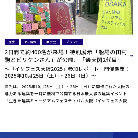
歴史
PR情報
展示会
ブランド
2日間で約400名が来場！特別展示「船場の田村
駒とビリケンさん」が公開、「通天閣2代目モ
デル」のビリケン像や歴史的資料が好評を博す
～「イケフェス大阪2025」参加レポート 開催期間：
2025年10月25日（土）・26日（日）～
当社は、2025年10月25日（土）・26日（日）に開催された大阪の
魅力ある建築を一斉に無料で公開する日本最大級の建築イベント
「生きた建築ミュージアムフェスティバル大阪（イケフェス大阪）
2025」に初参加、大阪本社ビルにて特別展示「船場の田村駒とビリ
ケンさん」を公開いたしました。 本特別展示には、2日間で約400
名の方々がいらっしゃり、盛況のうちに幕を閉じました。 ご来場い
ただいた皆様から、大阪本社ビルのエントランスの色合いや、白い
壁・階段のアーチなどについて、お褒めのお言葉を頂戴いたしまし