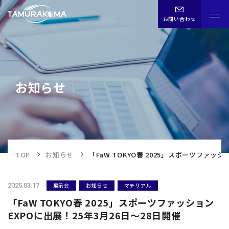
お問い合わせ
CHN
ENG
JPN
お知らせ
お知らせ
TOP
TOP
お知らせ
「FaW TOKYO春 2025」スポーツファッシ
事業内容
2025.03.17
展示会
お知らせ
マテリアル
企業情報
「FaW TOKYO春 2025」スポーツファッション
EXPOに出展！25年3月26日～28日開催
歴史