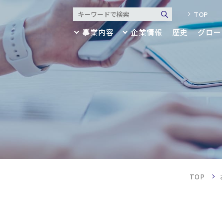
TOP
事業内容
企業情報
歴史
グロー
業内容
業情報
アパレル
代表メッセージ・ミッション
リビング
会社概要
歴史
建築・産業資材
決算公告・財務諸表
マテリア
健康経営
ブランド
グローバル拠点
セージ・ミッション
・アクセス
TOP
サスティナビリティ
・財務諸表