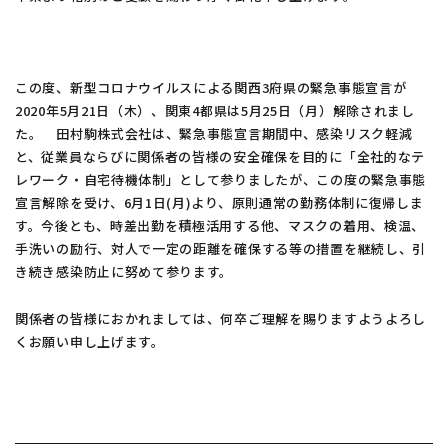
グローバル拠点
この度、新型コロナウイルスによる関西3府県の緊急事態宣言が
サスティナビリティ
2020年5月21日（木）、関東4都県は5月25日（月）解除されまし
た。 田村駒株式会社は、緊急事態宣言期間中、感染リスク軽減
と、従業員ならびに関係者の皆様の安全確保を目的に「全社的なテ
よくあるご質問
レワーク・自宅待機体制」として参りましたが、この度の緊急事態
宣言解除を受け、6月1日(月)より、原則通常の勤務体制に復帰しま
お知らせ
す。今後とも、時差出勤を積極活用する他、マスクの着用、検温、
手洗いの励行、対人で一定の距離を確保する等の措置を継続し、引
お問い合わせ
き続き感染防止に努めて参ります。
関係者の皆様におかれましては、何卒ご理解を賜りますようよろし
くお願い申し上げます。
お問い合わせフォームは
こちら