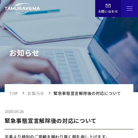
お問い合わせ
CHN
ENG
JPN
お知らせ
お知らせ
TOP
TOP
お知らせ
緊急事態宣言解除後の対応について
事業内容
2020.05.26
企業情報
緊急事態宣言解除後の対応について
歴史
平素より格別のご愛顧を賜わり厚く御礼申し上げます。