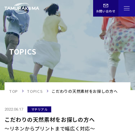
お問い合わせ
CHN
ENG
JPN
TOPICS
TOPICS
TOP
TOP
TOPICS
こだわりの天然素材をお探しの方へ
事業内容
2022.06.17
マテリアル
企業情報
こだわりの天然素材をお探しの方へ
～リネンからプリントまで幅広く対応～
歴史