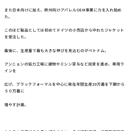
また日本向けに加え、欧州向けアパレルOEM事業に力を入れ始め
た。
このほど製品としては初めてドイツの小売店から中わたジャケット
を受注した。
最後に、生産量で最も大きな伸びを見込むのがベトナム。
アンニョンの協力工場に建物やミシン貸与など投資を進め、専用ラ
インを
広げ、ブラックフォーマルを中心に現在年間生産20万着を下期から
５０万着に
増やす計画。