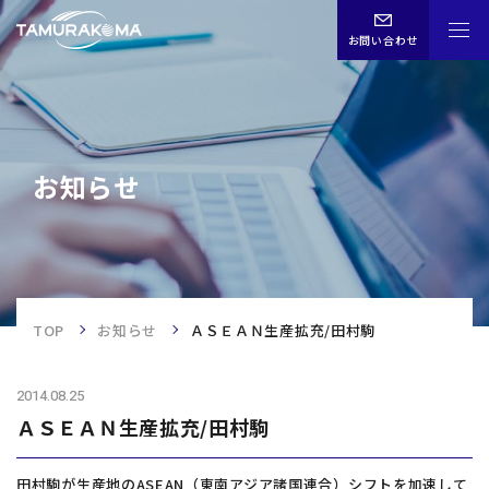
お問い合わせ
CHN
ENG
JPN
お知らせ
お知らせ
TOP
TOP
お知らせ
ＡＳＥＡＮ生産拡充/田村駒
事業内容
2014.08.25
企業情報
ＡＳＥＡＮ生産拡充/田村駒
歴史
田村駒が生産地のASEAN（東南アジア諸国連合）シフトを加速して