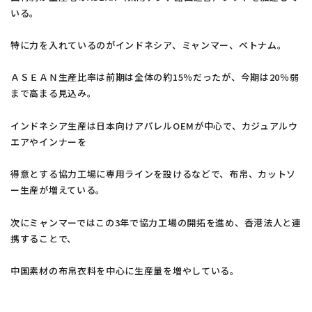
いる。
グローバル拠点
特に力を入れているのがインドネシア、ミャンマー、ベトナム。
サスティナビリティ
ＡＳＥＡＮ生産比率は前期は全体の約15％だったが、今期は20％弱
まで高まる見込み。
よくあるご質問
インドネシア生産は日本向けアパレルOEMが中心で、カジュアルウ
エアやインナーを
お知らせ
得意とする協力工場に専用ラインを設けるなどで、布帛、カットソ
お問い合わせ
ー生産が増えている。
次にミャンマーではこの3年で協力工場の開拓を進め、香港法人と連
携することで、
お問い合わせフォームは
中国素材の布帛衣料を中心に生産量を増やしている。
こちら