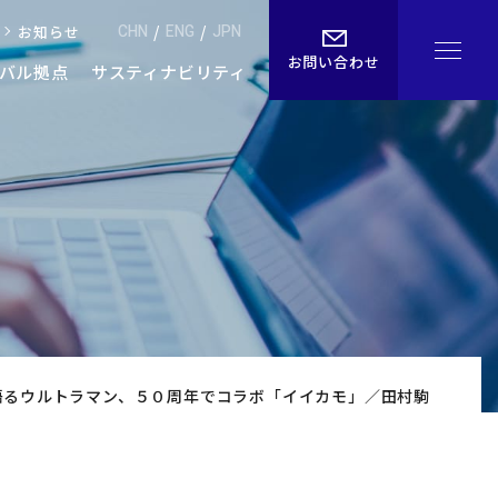
CHN
/
ENG
/
JPN
お知らせ
お問い合わせ
バル拠点
サスティナビリティ
・アクセス
よくあるご質問
ル
お知らせ
語るウルトラマン、５０周年でコラボ「イイカモ」／田村駒
お問い合わせ