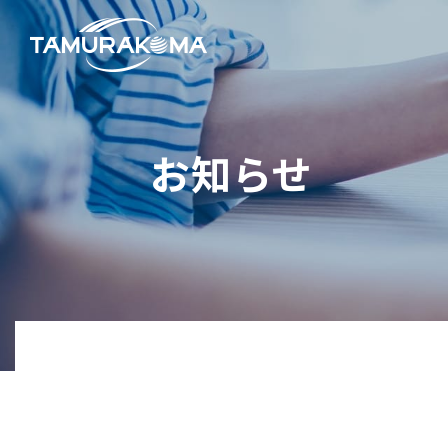
事
企
お知らせ
お知らせ
TOP
企業情報
事業内容
代表メッ
会社概要
アパレル
決算公告
リビング
健康経営
建築・産業資材