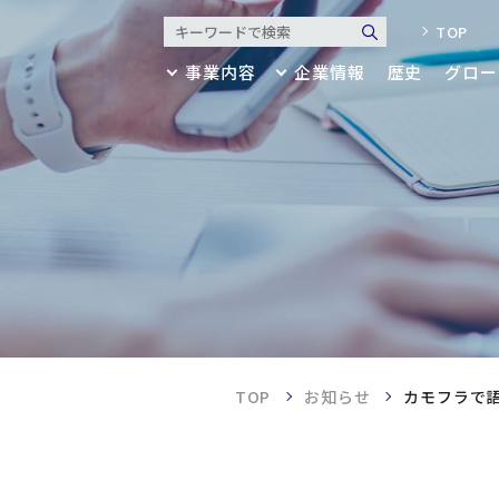
TOP
事業内容
企業情報
歴史
グロー
業内容
業情報
アパレル
代表メッセージ・ミッション
リビング
会社概要
歴史
建築・産業資材
決算公告・財務諸表
マテリア
健康経営
ブランド
グローバル拠点
セージ・ミッション
・アクセス
TOP
お知らせ
カモフラで
サスティナビリティ
・財務諸表