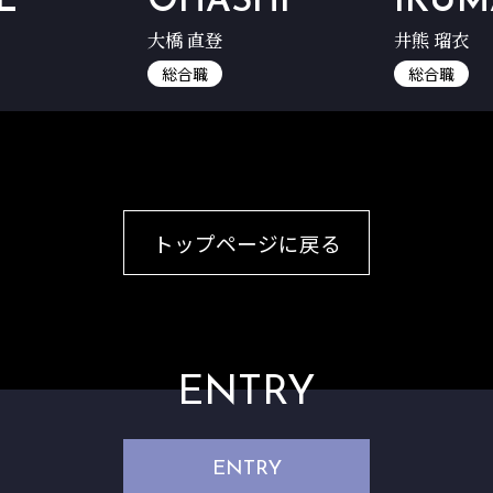
E
OHASHI
IKUM
大橋 直登
井熊 瑠衣
総合職
総合職
トップページに戻る
ENTRY
ENTRY