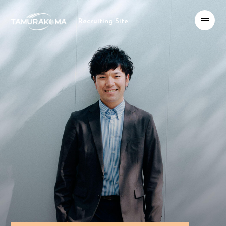
Recruiting Site
ー
ー
HOME
トップページ
ー
ー
ABOUT
田村駒について
ー
ー
BUSINESS
ビジネスフィールド
ー
ー
PEOPLE
社員紹介
01 総合職（営業／アパレル製品）
02 総合職（営業／ユニフォーム・介護・イベント関連
雑貨）
03 一般職（営業事務）
04 総合職（海外向け営業／生活雑貨）