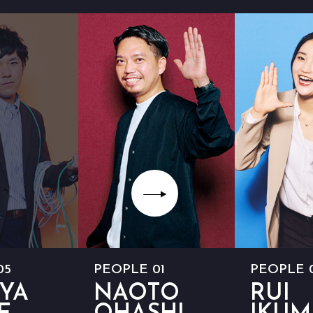
05
PEOPLE 01
PEOPLE 
YA
NAOTO
RUI