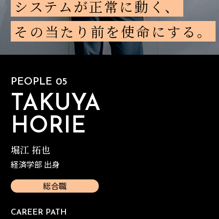
システムが正常に動く、
05 総合職（管理／情報企画室）
その当たり前を使命にする。
ー
ー
FOCUS
田村駒の産業資材部門
ー
ー
CROSS TALK
座談会
PEOPLE 05
CROSS TALK 01 海外研修座談会
TAKUYA
CROSS TALK 02 2014年入社、同期座談会
CROSS TALK 03 ベテラン社員座談会
HORIE
堀江 拓也
ー
ー
CULTURE
社員メールアンケート
経済学部 出身
ー
ー
RECRUIT
採用情報
総合職
ー
ー
NEWS
お知らせ
CAREER PATH