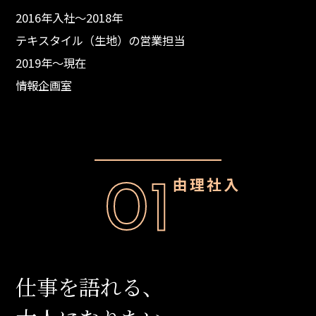
TAMURAKOMA REAL STORY
2016年入社～2018年
ー
ー
スタメンへの道
テキスタイル（生地）の営業担当
2019年～現在
情報企画室
01
入社理由
仕事を語れる、