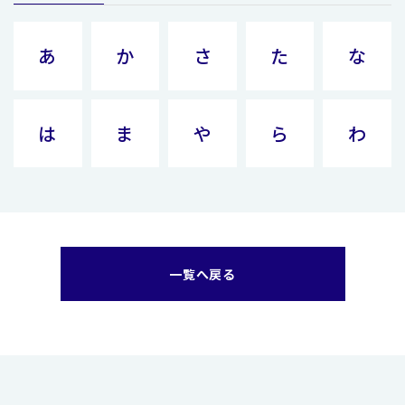
あ
か
さ
た
な
は
ま
や
ら
わ
一覧へ戻る