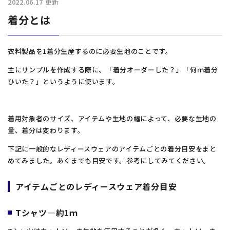
2022.06.17
更新
着分とは
グローバル拠点
衣料製品を1着分生産するのに必要生地のことです。
サスティナビリティ
主にサンプルを作成する際に、「着分オーダーした？」「何ｍ着分
ひいた？」というように使います。
よくあるご質問
お知らせ
着用対象者のサイズ、アイテムや生地の幅によって、必要な生地の
量、着分は変わります。
お問い合わせ
下記に一般的なレディースウェアのアイテムごとの着分目安をまと
めてみました。あくまでも目安です。参考にしてみてください。
アイテムごとのレディースウェア着分目安
お問い合わせフォームは
こちら
Tシャツ―約1ｍ