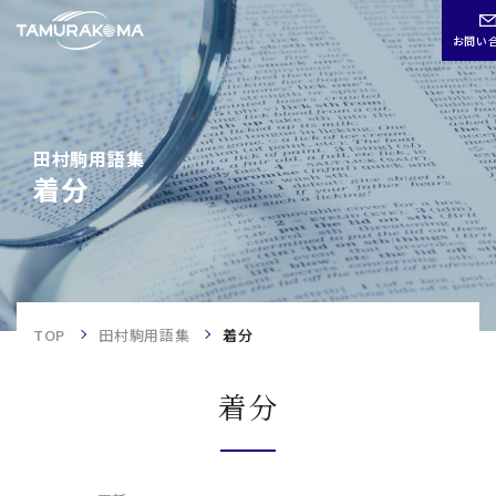
お問い
CHN
ENG
JPN
田村駒用語集
田村駒用語集
着分
着分
TOP
TOP
田村駒用語集
着分
事業内容
着分
企業情報
歴史