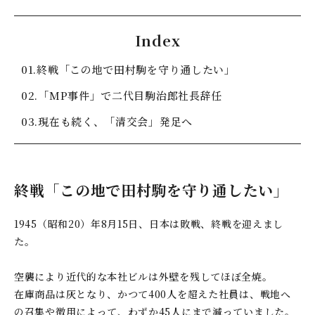
グローバル拠点
Index
01.
終戦「この地で田村駒を守り通したい」
サスティナビリティ
02.
「MP事件」で二代目駒治郎社長辞任
よくあるご質問
03.
現在も続く、「清交会」発足へ
お知らせ
終戦「この地で田村駒を守り通したい」
お問い合わせ
1945（昭和20）年8月15日、日本は敗戦、終戦を迎えまし
た。
お問い合わせフォームは
こちら
空襲により近代的な本社ビルは外壁を残してほぼ全焼。
在庫商品は灰となり、かつて400人を超えた社員は、戦地へ
の召集や徴用によって、わずか45人にまで減っていました。