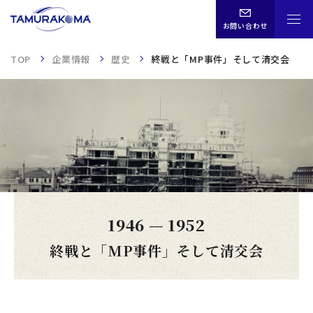
お問い合わせ
TOP
企業情報
歴史
終戦と「MP事件」そして清交会
CHN
ENG
JPN
TOP
1946
—
1952
事業内容
終戦と「MP事件」そして清交会
企業情報
歴史