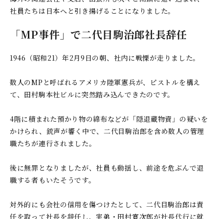
社員たちは日本へと引き揚げることになりました。
「MP事件」で二代目駒治郎社長辞任
1946（昭和21）年2月9日の朝、社内に戦慄が走りました。
数人のMPと呼ばれるアメリカ陸軍憲兵が、ピストルを構え
て、田村駒本社ビルに突然踏み込んできたのです。
4階に積まれた預かり物の綿布などが「隠退蔵物資」の疑いを
かけられ、銃声が響く中で、二代目駒治郎を含め数人の管理
職たちが連行されました。
後に無罪となりましたが、社員も動揺し、前途を危ぶんで退
職する者もいたそうです。
対外的にも会社の信用を傷つけたとして、二代目駒治郎は責
任を取って社長を辞任し、実弟・田村寛次郎が社長代行に就